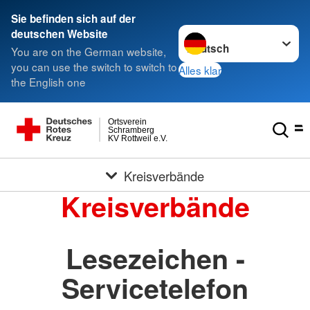
Sie befinden sich auf der
Sprache wechseln zu
deutschen Website
You are on the German website,
you can use the switch to switch to
Alles klar
the English one
Ortsverein
Schramberg
KV Rottweil e.V.
Kreisverbände
Kreisverbände
Lesezeichen -
Servicetelefon