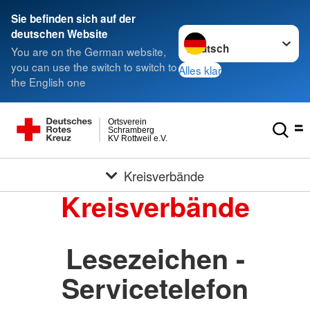
Sie befinden sich auf der
Sprache wechseln zu
deutschen Website
You are on the German website,
you can use the switch to switch to
Alles klar
the English one
Ortsverein
Schramberg
KV Rottweil e.V.
Kreisverbände
Kreisverbände
Lesezeichen -
Servicetelefon