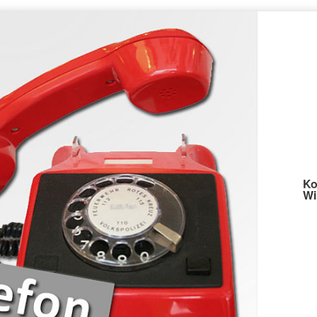
Ko
Wi