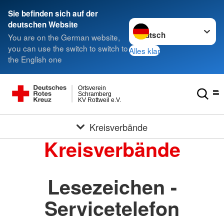
Sie befinden sich auf der
Sprache wechseln zu
deutschen Website
You are on the German website,
you can use the switch to switch to
Alles klar
the English one
Ortsverein
Schramberg
KV Rottweil e.V.
Kreisverbände
Kreisverbände
Lesezeichen -
Servicetelefon