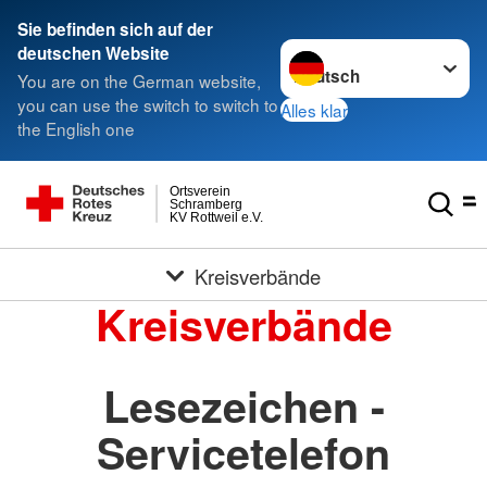
Sie befinden sich auf der
Sprache wechseln zu
deutschen Website
You are on the German website,
you can use the switch to switch to
Alles klar
the English one
Ortsverein
Schramberg
KV Rottweil e.V.
Kreisverbände
Kreisverbände
Lesezeichen -
Servicetelefon