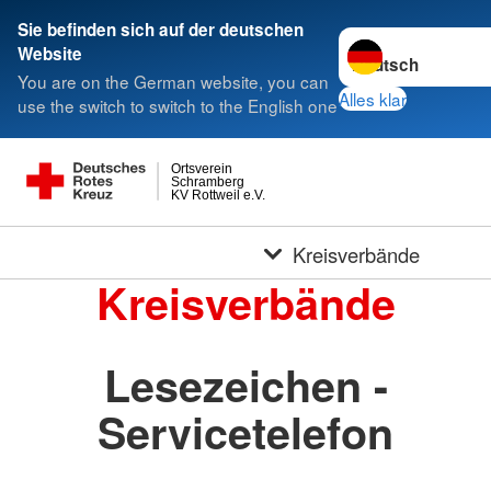
Sie befinden sich auf der deutschen
Sprache wechseln 
Website
You are on the German website, you can
Alles klar
use the switch to switch to the English one
Ortsverein
Schramberg
KV Rottweil e.V.
Kreisverbände
Kreisverbände
Lesezeichen -
Servicetelefon