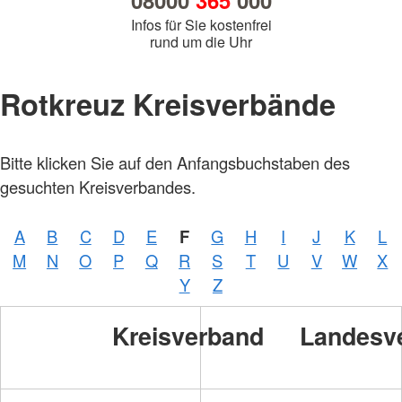
08000
365
000
Infos für Sie kostenfrei
rund um die Uhr
Rotkreuz Kreisverbände
Bitte klicken Sie auf den Anfangsbuchstaben des
gesuchten Kreisverbandes.
A
B
C
D
E
F
G
H
I
J
K
L
Foto:
M
N
O
P
Q
R
S
T
U
V
W
X
A.
Zelck
Y
Z
/
DRKS
Kreisverband
Landesv