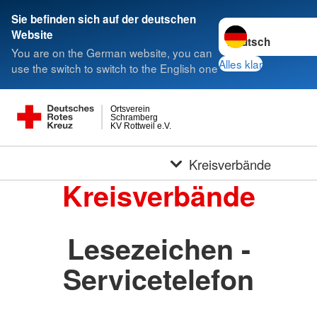
Sie befinden sich auf der deutschen
Sprache wechseln 
Website
You are on the German website, you can
Alles klar
use the switch to switch to the English one
Ortsverein
Schramberg
KV Rottweil e.V.
Kreisverbände
Kreisverbände
Lesezeichen -
Servicetelefon