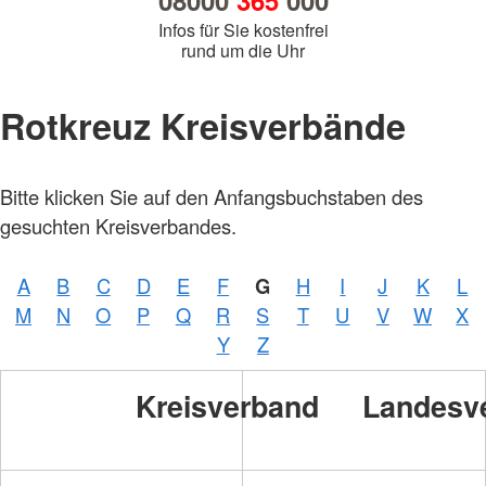
08000
365
000
Infos für Sie kostenfrei
rund um die Uhr
Rotkreuz Kreisverbände
Bitte klicken Sie auf den Anfangsbuchstaben des
gesuchten Kreisverbandes.
A
B
C
D
E
F
G
H
I
J
K
L
Foto:
M
N
O
P
Q
R
S
T
U
V
W
X
A.
Zelck
Y
Z
/
DRKS
Kreisverband
Landesv