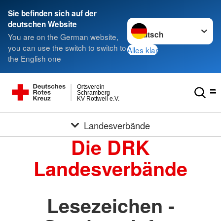
Sie befinden sich auf der
Sprache wechseln zu
deutschen Website
You are on the German website,
you can use the switch to switch to
Alles klar
the English one
Ortsverein
Schramberg
KV Rottweil e.V.
Landesverbände
Die DRK
Landesverbände
Lesezeichen -