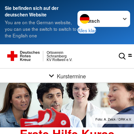
Sie befinden sich auf der
Sprache wechseln zu
deutschen Website
You are on the German website,
you can use the switch to switch to
Alles klar
the English one
Ortsverein
Schramberg
KV Rottweil e.V.
Kurstermine
Foto: A. Zelck / DRK e.V.
Erste Hilfe Kurse