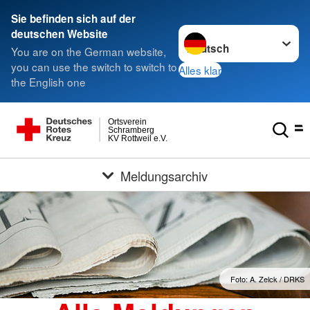
Sie befinden sich auf der
Sprache wechseln zu
deutschen Website
You are on the German website,
you can use the switch to switch to
Alles klar
the English one
Ortsverein
Schramberg
KV Rottweil e.V.
Meldungsarchiv
Foto: A. Zelck / DRKS