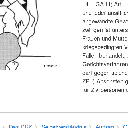
14 II GA III; Art.
und jeder unsittl
angewandte Gewalt
zwingen ist unters
Frauen und Mütter
kriegsbedingten V
Fällen behandelt,
Gerichtsverfahren.
Grafik: IKRK
darf gegen solche 
ZP I) Ansonsten g
für Zivilpersonen 
Das DRK
Selbstverständnis
Auftrag
G