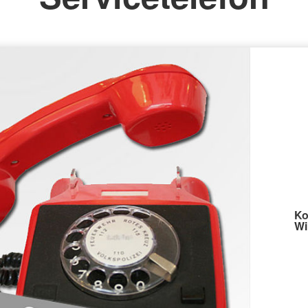
Ko
Wi