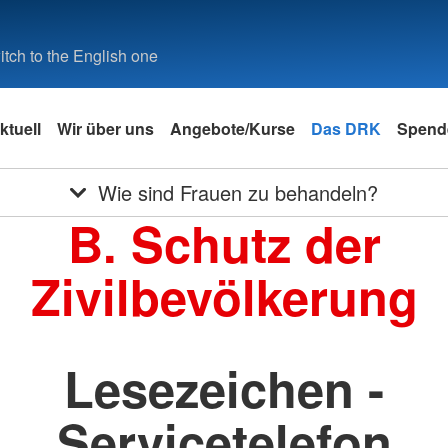
tch to the English one
ktuell
Wir über uns
Angebote/Kurse
Das DRK
Spend
Wie sind Frauen zu behandeln?
B. Schutz der
Zivilbevölkerung
Lesezeichen -
Servicetelefon