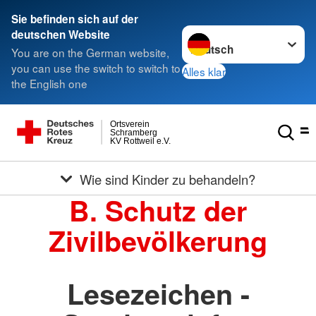
Sie befinden sich auf der
Sprache wechseln zu
deutschen Website
You are on the German website,
you can use the switch to switch to
Alles klar
the English one
Ortsverein
Schramberg
KV Rottweil e.V.
Wie sind Kinder zu behandeln?
B. Schutz der
Zivilbevölkerung
Lesezeichen -